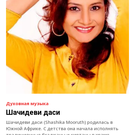
Духовная музыка
Шачидеви даси
Шачидеви даси (Shashika Mooruth) родилась в
Южной Африке. С детства она начала исполнять
традиционные бхаджаны и киртаны в храме