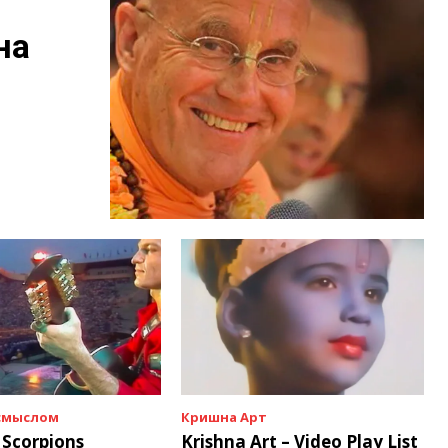
на
 смыслом
Кришна Арт
 Scorpions
Krishna Art – Video Play List