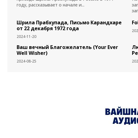
году, рассказывает о начале и...
за
за
Шрила Прабхупада, Письмо Карандхаре
Fo
от 22 декабря 1972 года
202
2024-11-20
Ваш вечный Благожелатель (Your Ever
Лю
Well Wisher)
Pe
2024-08-25
202