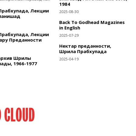
1984
Прабхупада, Лекции
2025-08-30
панишад
Back To Godhead Magazines
in English
Прабхупада, Лекции
2025-07-29
ару Преданности
Нектар преданности,
Шрила Прабхупада
архив Шрилы
2025-04-19
ады, 1966-1977