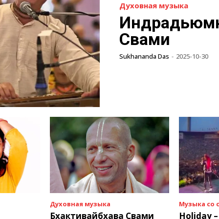
Духовная музыка
Индрадьюм
Свами
Sukhananda Das
-
2025-10-30
Духовная музыка
Музыка со
Бхактивайбхава Свами
Holiday –