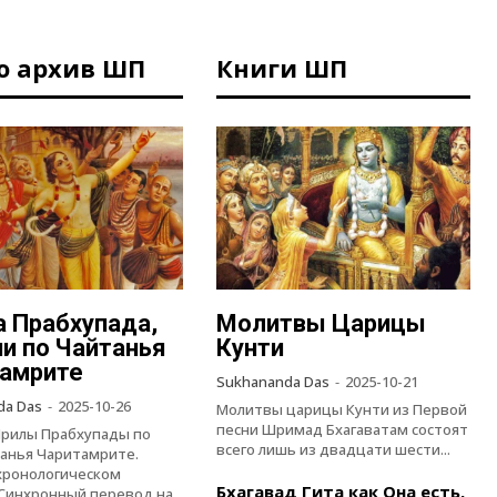
о архив ШП
Книги ШП
 Прабхупада,
Молитвы Царицы
и по Чайтанья
Кунти
амрите
Sukhananda Das
-
2025-10-21
da Das
-
2025-10-26
Молитвы царицы Кунти из Первой
песни Шримад Бхагаватам состоят
рилы Прабхупады по
всего лишь из двадцати шести...
анья Чаритамрите.
 хронологическом
Бхагавад Гита как Она есть,
Синхронный перевод на...