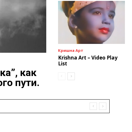
Кришна Арт
Krishna Art – Video Play
List
ка”, как
го пути.