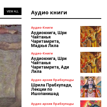
Аудио книги
VIEW ALL
Аудио-Книги
Аудиокнига, Шри
Чайтанья
Чаритамрита,
Мадхья Лила
Аудио-Книги
Аудиокнига, Шри
Чайтанья
Чаритамрита, Ади
Лила
Аудио архив Прабхупады
Шрила Прабхупада,
Лекции по
Ишопанишад
Аудио архив Прабхупады