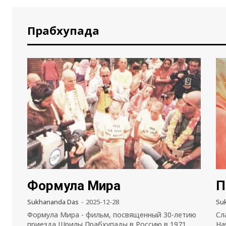
Прабхупада
Формула Мира
П
Sukhananda Das
-
2025-12-28
Su
Формула Мира - фильм, посвященный 30-летию
Сл
приезда Шрилы Прабхупады в Россию в 1971
На