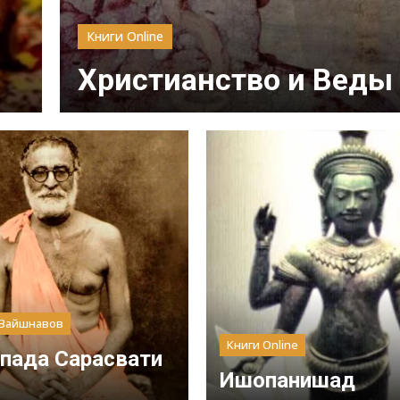
Книги Online
Христианство и Веды
 Вайшнавов
Книги Online
пада Сарасвати
Ишопанишад