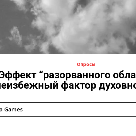
Опросы
Эффект “разорванного обла
неизбежный фактор духовно
Krishna Games на SoundCloud