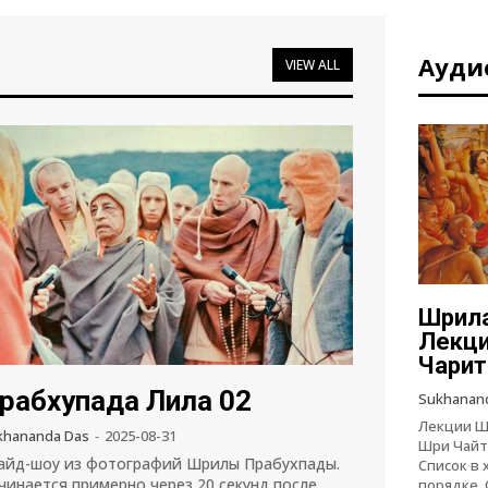
Ауди
VIEW ALL
Шрила
Лекци
Чарит
рабхупада Лила 02
Sukhanan
Лекции Ш
khananda Das
-
2025-08-31
Шри Чайт
айд-шоу из фотографий Шрилы Прабухпады.
Список в
чинается примерно через 20 секунд после
порядке. 