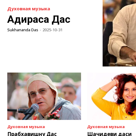
Духовная музыка
Адираса Дас
Sukhananda Das
-
2025-10-31
Духовная музыка
Духовная музыка
Прабхавишну Дас
Шачидеви даси