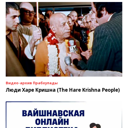
Видео-архив Прабхупады
Люди Харе Кришна (The Hare Krishna People)