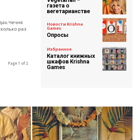
газета о
вегетарианстве
дах.Чечня
Новости Krishna
Games
сколько раз
Опросы
Избранное
Каталог книжных
шкафов Krishna
Page 1 of 2
Games