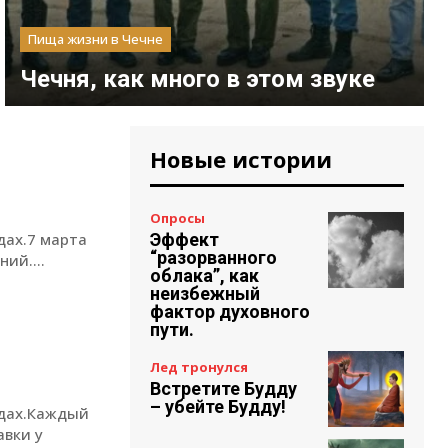
Пища жизни в Чечне
Чечня, как много в этом звуке
Новые истории
Опросы
дах.7 марта
Эффект
“разорванного
ий....
облака”, как
неизбежный
фактор духовного
пути.
Лед тронулся
Встретите Будду
– убейте Будду!
одах.Каждый
авки у