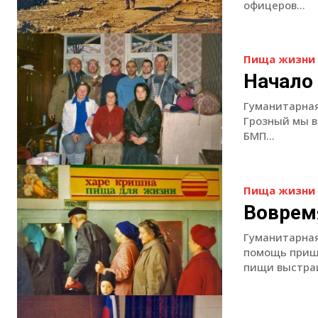
офицеров...
Пища жизни 
Начало
Гуманитарная
Грозный мы в
БМП...
Пища жизни 
Воврем
Гуманитарная
помощь пришл
пищи выстраи