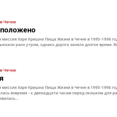
в Чечне
 положено
 миссия Харе Кришна Пища Жизни в Чечне в 1995-1996 го
ыехали рано утром, однако дорога заняла долгое время. В
в Чечне
я
 миссия Харе Кришна Пища Жизни в Чечне в 1995-1996 г
ась вовремя - к двенадцати часам перед окошком для р
валась...