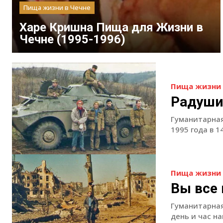
Пища жизни в Чечне
Харе Кришна Пища для Жизни в
Чечне (1995-1996)
Пища жизни 
Радуши
Гуманитарная
1995 года в 1
Пища жизни 
Вы все 
Гуманитарная
день и час н