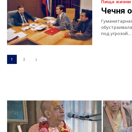
Пища жизни 
Чечня 
Гуманитарная
обустраивала
под угрозой...
1
2