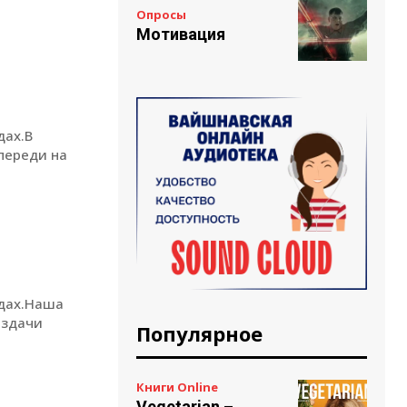
Опросы
Мотивация
дах.В
переди на
одах.Наша
аздачи
Популярное
Книги Online
Vegetarian –