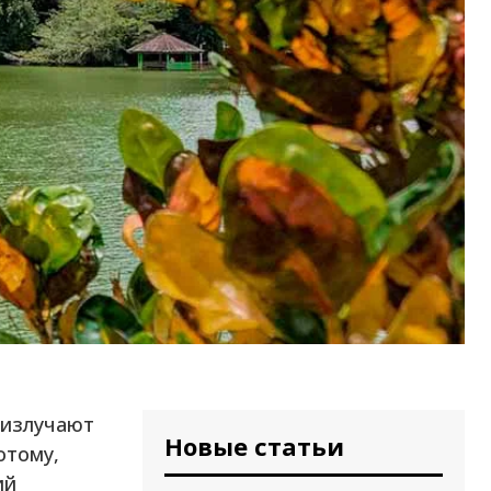
 излучают
Новые статьи
отому,
ий