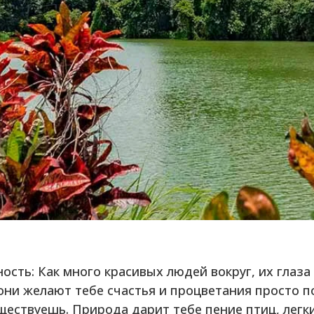
ость: Как много красивых людей вокруг, их глаза
они желают тебе счастья и процветания просто п
ществуешь. Природа дарит тебе пение птиц, легк