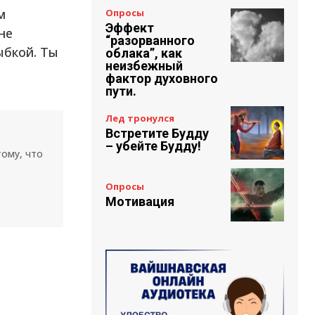
м
Опросы
Эффект
не
“разорванного
ыбкой. Ты
облака”, как
неизбежный
фактор духовного
пути.
Лед тронулся
Встретите Будду
– убейте Будду!
тому, что
Опросы
Мотивация