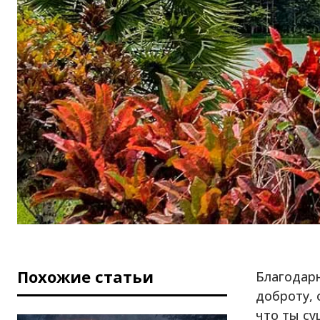
Похожие статьи
Благодарн
доброту, 
что ты су