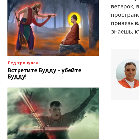
ветерок, 
пространс
привязыв
знаешь, к
Лед тронулся
Встретите Будду – убейте
Будду!