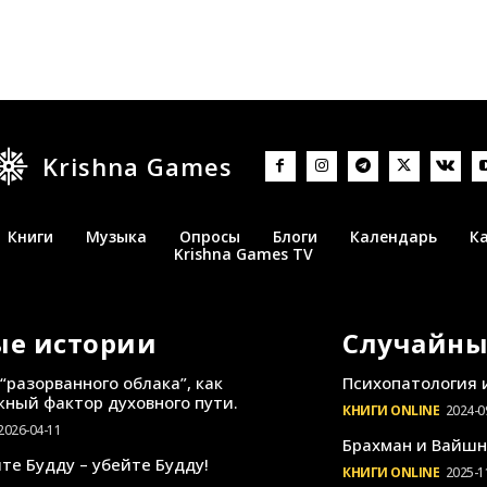
Krishna Games
Книги
Музыка
Опросы
Блоги
Календарь
К
Krishna Games TV
ые истории
Случайны
“разорванного облака”, как
Психопатология 
ный фактор духовного пути.
КНИГИ ONLINE
2024-0
2026-04-11
Брахман и Вайшн
те Будду – убейте Будду!
КНИГИ ONLINE
2025-1