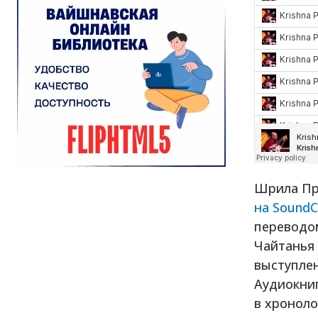
Шрила Пра
на SoundC
переводом
Чайтанья 
выступлен
Аудиокни
в хроноло