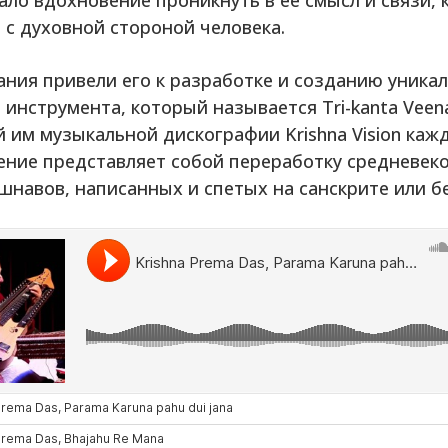
 с духовной стороной человека.
ния привели его к разработке и созданию уника
 инструмента, который называется Tri-kanta Veena
 им музыкальной дискографии Krishna Vision каж
ение представляет собой переработку средневек
шнавов, написанных и спетых на санскрите или б