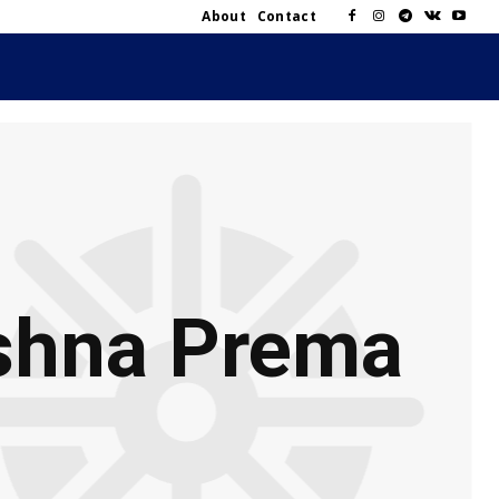
About
Contact
shna Prema