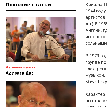
Похожие статьи
Кришна Пр
1944 году
артистов 
др.) В 19
Англии, г
интересо
сольными
В 1973 го
группе по
Духовная музыка
электронн
Адираса Дас
музыкой, 
Steve Lacy
Характер 
он стал м
музыки, д