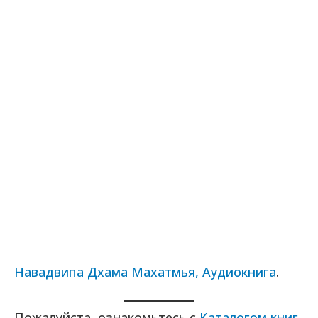
Навадвипа Дхама Махатмья, Аудиокнига
.
Пожалуйста, ознакомьтесь с
Каталогом книг