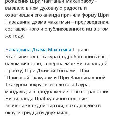
рождения Шри Чайтаньи Махапрабху –
вызвало в нем духовную радость и
охватившая его ананда приняла форму Шри
Навадвипа дхама махатмьи – произведения,
составленного и опубликованного им в этом
же году.
Навадвипа Дхама Махатмья
Шрилы
Бхактивинода Тхакура подробно описывает
паломничество, совершаемое Нитьянандой
Прабху, Шри Дживой Госвами, Шри
Шривасой Тхакуром и Шри Вамшиваданой
Тхакуром вокруг всего лотоса Гаура-
мандалы, и в продолжение этого странствия
Нитьянанда Прабху лично поясняет
значение каждой тиртхи, находящейся в
округе тридцати двух миль.