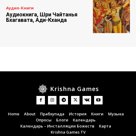
Аудио-Книги
Аудиокнига, Шри Чайтанья
Бхагавата, Ади-Кханда
Krishna Games
Home
About
Прабхупада
История
Книги
Музыка
Опросы
Блоги
Календарь
Календарь – Инсталляции Божеств
Карта
Krishna Games TV