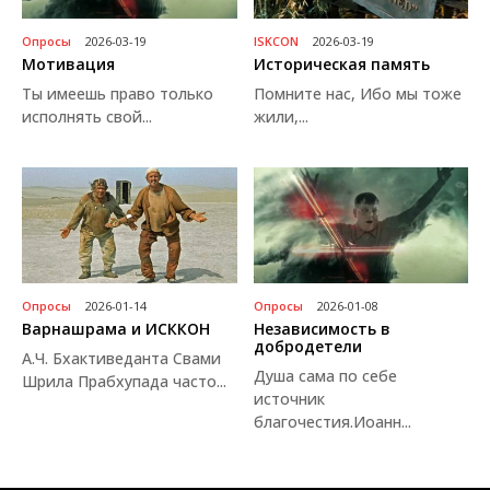
Опросы
2026-03-19
ISKCON
2026-03-19
Мотивация
Историческая память
Ты имеешь право только
Помните нас, Ибо мы тоже
исполнять свой...
жили,...
Опросы
2026-01-14
Опросы
2026-01-08
Варнашрама и ИСККОН
Независимость в
добродетели
А.Ч. Бхактиведанта Свами
Душа сама по себе
Шрила Прабхупада часто...
источник
благочестия.Иоанн...