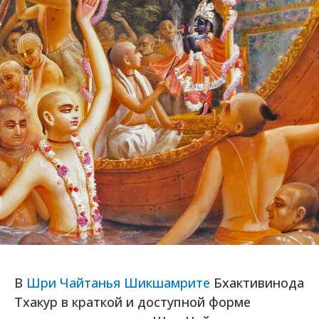
В
Шри Чайтанья Шикшамрите
Бхактивинода
Тхакур в краткой и доступной форме