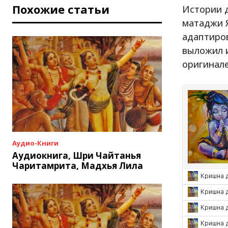
Похожие статьи
Истории д
матаджи Я
адаптиров
выложил и
оригинале
Аудио-Книги
Аудиокнига, Шри Чайтанья
Чаритамрита, Мадхья Лила