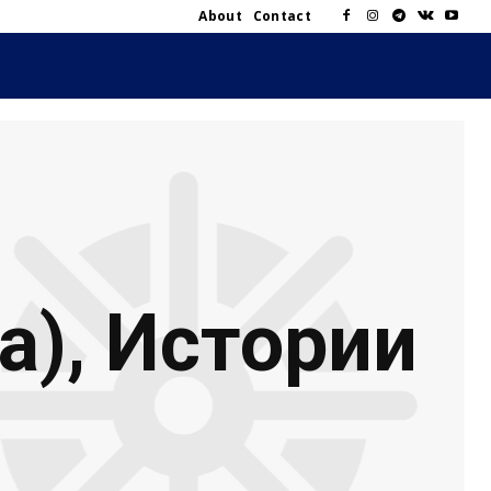
About
Contact
а), Истории