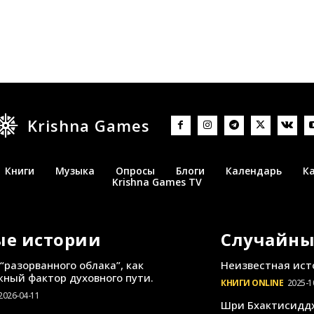
Krishna Games
Книги
Музыка
Опросы
Блоги
Календарь
К
Krishna Games TV
ые истории
Случайны
“разорванного облака”, как
Неизвестная ист
ный фактор духовного пути.
КНИГИ ONLINE
2025-1
2026-04-11
Шри Бхактисиддх