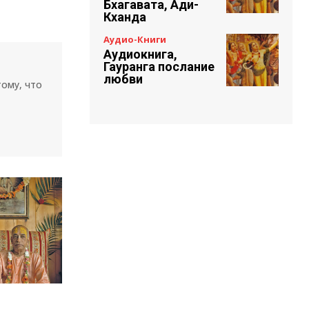
Бхагавата, Ади-
Кханда
Аудио-Книги
Аудиокнига,
Гауранга послание
любви
тому, что