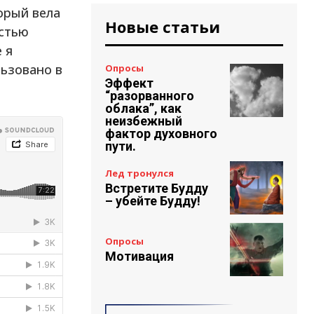
орый вела
Новые статьи
остью
 я
льзовано в
Опросы
Эффект
“разорванного
облака”, как
неизбежный
фактор духовного
пути.
Лед тронулся
Встретите Будду
– убейте Будду!
Опросы
Мотивация