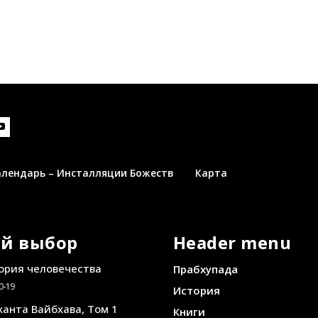
алендарь – Инсталляции Божеств
Карта
й выбор
Header menu
ория человечества
Прабхупада
0-19
История
анта Вайбхава, Том 1
Книги