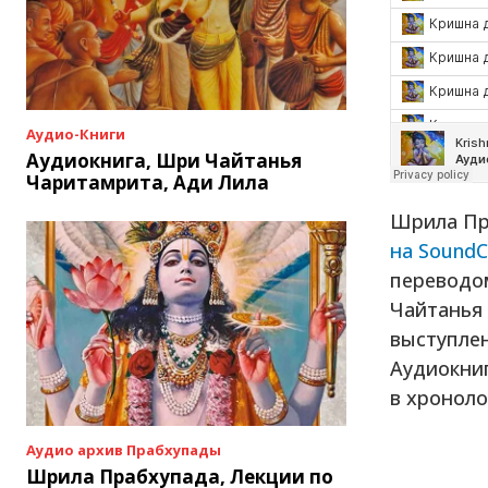
Аудио-Книги
Аудиокнига, Шри Чайтанья
Чаритамрита, Ади Лила
Шрила Пра
на SoundC
переводом
Чайтанья 
выступлен
Аудиокни
в хроноло
Аудио архив Прабхупады
Шрила Прабхупада, Лекции по