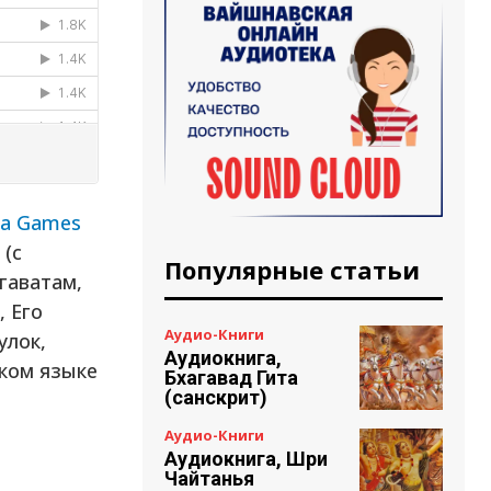
na Games
(с
Популярные статьи
гаватам,
 Его
Аудио-Книги
улок,
Аудиокнига,
ком языке
Бхагавад Гита
(санскрит)
Аудио-Книги
Аудиокнига, Шри
Чайтанья