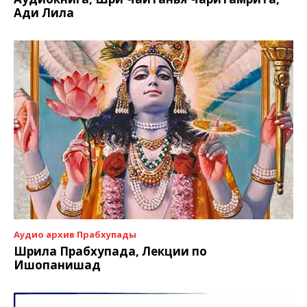
Ади Лила
Аудио архив Прабхупады
Шрила Прабхупада, Лекции по
Ишопанишад