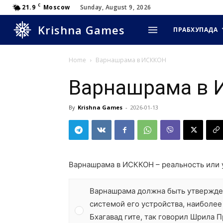
C
21.9
Moscow
Sunday, August 9, 2026
Krishna Games
ПРАБХУПАДА
Home
Варнашрама в ИСККОН
Варнашрама в
By
Krishna Games
-
2026-01-13
Варнашрама в ИСККОН – реальность или 
Варнашрама должна быть утвержден
системой его устройства, наиболее
Бхагавад гите, так говорил Шрила П