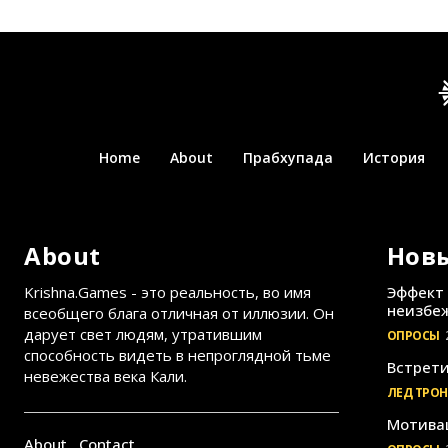
Home
About
Прабхупада
История
About
Нов
Krishna.Games - это реальность, во имя
Эффект 
неизбеж
всеобщего блага отличная от иллюзии. Он
дарует свет людям, утратившим
ОПРОСЫ
способность видеть в непроглядной тьме
Встрети
невежества века Кали.
ЛЕД ТРО
Мотива
About
Contact