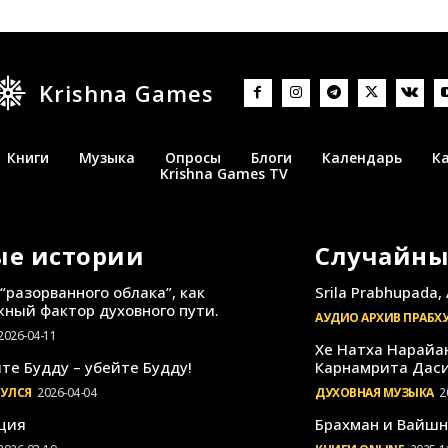
Krishna Games
Книги
Музыка
Опросы
Блоги
Календарь
К
Krishna Games TV
ые истории
Случайны
“разорванного облака”, как
Srila Prabhupada, 
ный фактор духовного пути.
АУДИО АРХИВ ПРАБХ
2026-04-11
Хе Натха Нарайа
те Будду – убейте Будду!
Карнамрита Дас
НУЛСЯ
2026-04-04
ДУХОВНАЯ МУЗЫКА
2
ция
Брахман и Вайшн