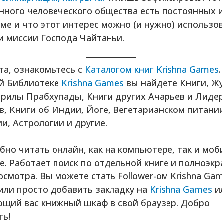
нного человеческого общества есть постоянных и
ме и что этот интерес можно (и нужно) использо
и миссии Господа Чайтаньи.
та, ознакомьтесь с
Каталогом книг Krishna Games
.
й Библиотеке
Krishna Games
вы найдете Книги, Ж
рилы Прабхупады, Книги других Ачарьев и Лиде
, Книги об Индии, Йоге, Вегетарианском питани
и, Астрологии и другие.
бно читать онлайн, как на компьютере, так и мо
е. Работает поиск по отдельной книге и полноэк
смотра. Вы можете стать Follower-ом Krishna Gam
 или просто добавить закладку на
Krishna Games
и
ющий вас книжный шкаф в свой браузер. Добро
ть!