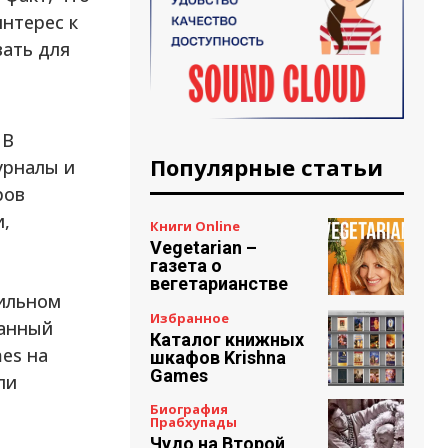
нтерес к
вать для
 В
Популярные статьи
урналы и
ров
и,
Книги Online
Vegetarian –
газета о
вегетарианстве
бильном
Избранное
ранный
Каталог книжных
es на
шкафов Krishna
Games
ли
Биография
Прабхупады
Чудо на Второй