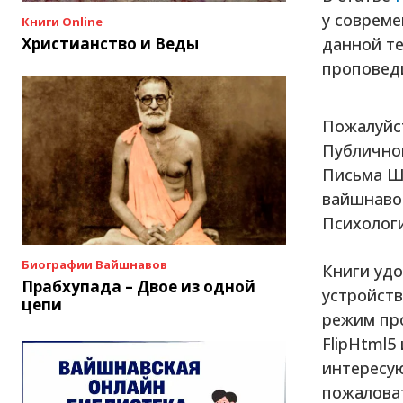
у совреме
Книги Online
данной те
Христианство и Веды
проповед
Пожалуйс
Публично
Письма Ш
вайшнавов
Психологи
Биографии Вайшнавов
Книги удо
Прабхупада – Двое из одной
устройств
цепи
режим про
FlipHtml5
интересу
пожалова