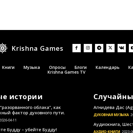
Krishna Games
Книги
Музыка
Опросы
Блоги
Календарь
К
Krishna Games TV
ые истории
Случайны
“разорванного облака”, как
Агнидева Дас (Ag
ный фактор духовного пути.
ДУХОВНАЯ МУЗЫКА
2
2026-04-11
Аудиокнига, Шес
те Будду – убейте Будду!
АУДИО-КНИГИ
2023-0