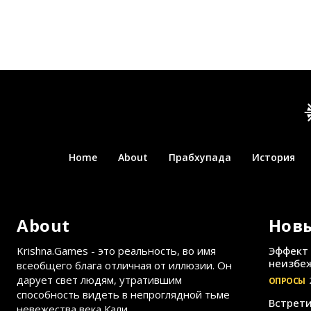
Home
About
Прабхупада
История
About
Нов
Krishna.Games - это реальность, во имя
Эффект 
неизбеж
всеобщего блага отличная от иллюзии. Он
дарует свет людям, утратившим
ОПРОСЫ
способность видеть в непроглядной тьме
Встрети
невежества века Кали.