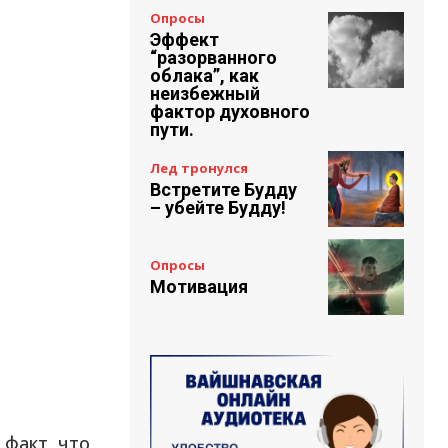
Опросы
Эффект
“разорванного
облака”, как
неизбежный
фактор духовного
пути.
Лед тронулся
Встретите Будду
– убейте Будду!
Опросы
Мотивация
 факт, что