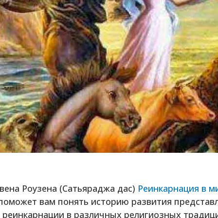
вена Роузена (Сатьяраджа дас)
Реинкарнация в м
поможет вам понять историю развития представ
 реинкарнации в различных религиозных традици