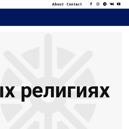
About
Contact
х религиях