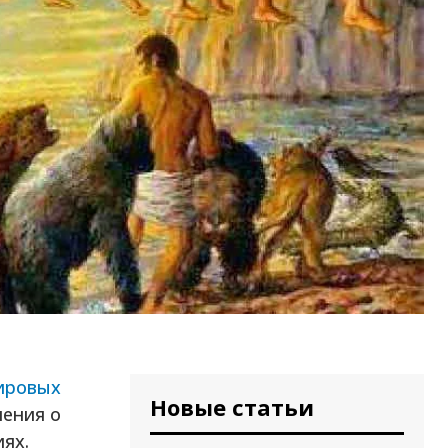
ировых
Новые статьи
ления о
ях.