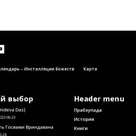
алендарь – Инсталляции Божеств
Карта
й выбор
Header menu
nideva Das)
Прабхупада
023-06-23
История
ть Госвами Вриндавана
Книги
6-28