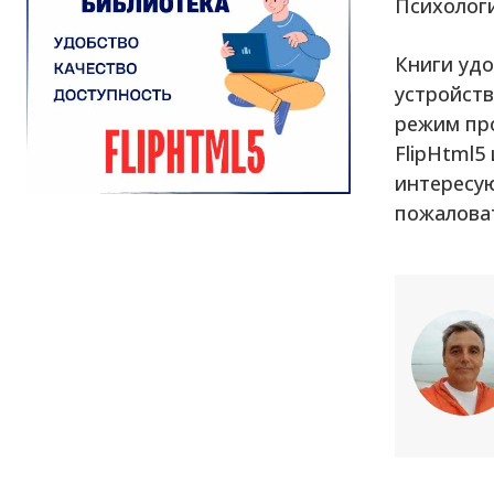
Психологи
Книги удо
устройств
режим про
FlipHtml5
интересу
пожалова