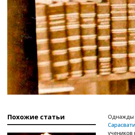
Похожие статьи
Однажды 
Сарасвати
учеников 