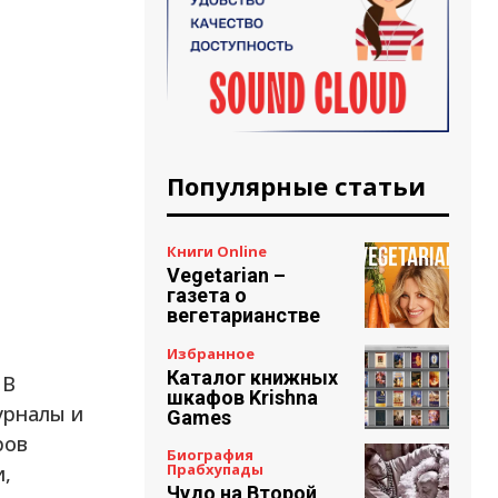
Популярные статьи
Книги Online
Vegetarian –
газета о
вегетарианстве
Избранное
Каталог книжных
 В
шкафов Krishna
урналы и
Games
ров
Биография
Прабхупады
и,
Чудо на Второй