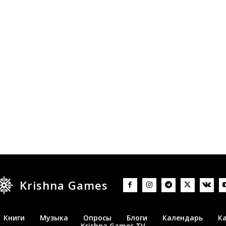
Krishna Games
Книги
Музыка
Опросы
Блоги
Календарь
К
Krishna Games TV