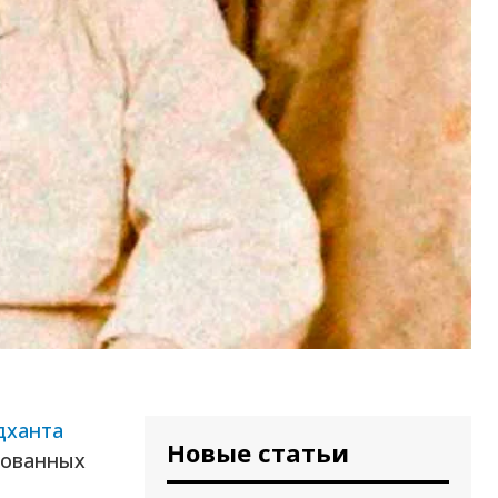
дханта
Новые статьи
зованных