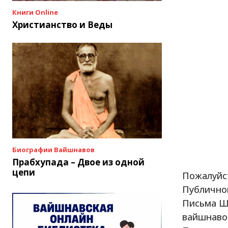
Книги Online
Христианство и Веды
Биографии Вайшнавов
Прабхупада – Двое из одной
цепи
Пожалуйс
Публично
Письма Ш
вайшнавов