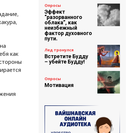
Опросы
Эффект
адание,
“разорванного
акура,
облака”, как
неизбежный
фактор духовного
пути.
 на
Лед тронулся
ебя как
Встретите Будду
 стороны
– убейте Будду!
пирается
Опросы
Мотивация
ожения