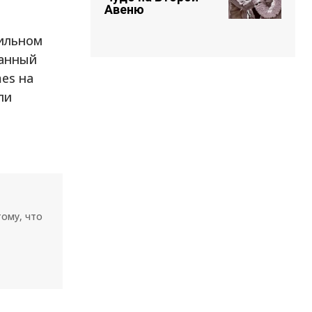
Авеню
бильном
ранный
es на
ли
тому, что