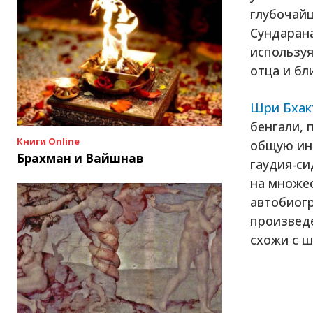
глубочайш
Сундаран
использу
отца и бл
Шри Бхак
бенгали, 
Книги Online
общую ин
Брахман и Вайшнав
гаудия-си
на множес
автобиог
произвед
схожи с ш