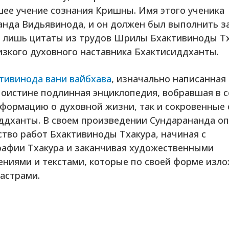
ее учение сознания Кришны. Имя этого ученика
анда Видьявинода, и он должен был выполнить з
я лишь цитаты из трудов Шрилы Бхактивиноды Тх
изкого духовного наставника Бхактисиддханты.
тивинода вани вайбхава
, изначально написанная
поистине подлинная энциклопедия, вобравшая в с
формацию о духовной жизни, так и сокровенные
ддханты. В своем произведении Сундарананда о
тво работ Бхактивиноды Тхакура, начиная с
рафии Тхакура и заканчивая художественными
ениями и текстами, которые по своей форме изл
астрами.