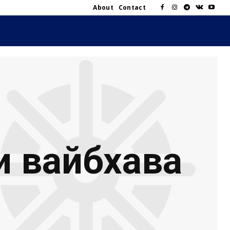
About
Contact
и вайбхава