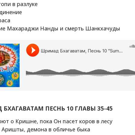
гопи в разлуке
единение
раса
ние Махараджи Нанды и смерть Шанкхачуды
БХАГАВАТАМ ПЕСНЬ 10
ГЛАВЫ 35-45
оют о Кришне, пока Он пасет коров в лесу
 Аришты, демона в обличье быка