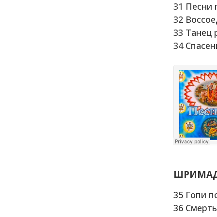
31 Песни 
32 Воссо
33 Танец 
34 Спасе
ШРИМАД 
35 Гопи п
36 Смерть