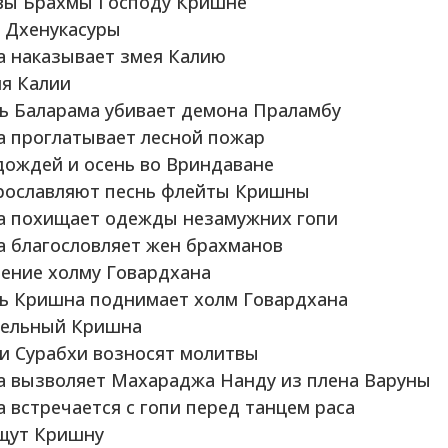
вы Брахмы Господу Кришне
ь Дхенукасуры
а наказывает змея Калию
ия Калии
дь Баларама убивает демона Праламбу
а проглатывает лесной пожар
дождей и осень во Вриндаване
прославляют песнь флейты Кришны
а похищает одежды незамужних гопи
а благословляет жен брахманов
нение холму Говардхана
дь Кришна поднимает холм Говардхана
тельный Кришна
и Сурабхи возносят молитвы
а вызволяет Махараджа Нанду из плена Варуны
 встречается с гопи перед танцем раса
ищут Кришну