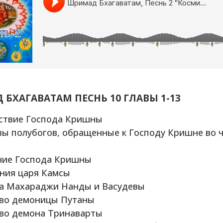
БХАГАВАТАМ ПЕСНЬ 10
ГЛАВЫ 1-13
ствие Господа Кришны
вы полубогов, обращенные к Господу Кришне во 
ние Господа Кришны
яния царя Камсы
ча Махараджи Нанды и Васудевы
тво демоницы Путаны
тво демона Тринаварты