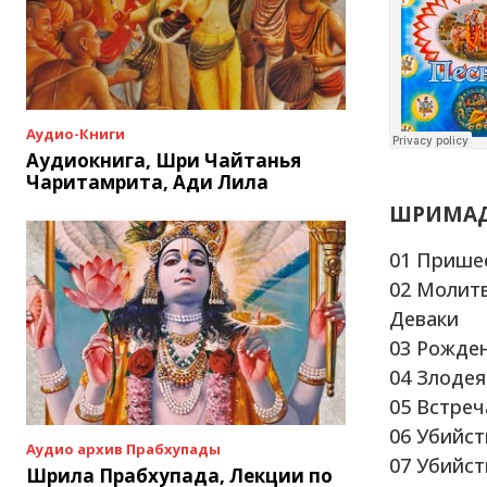
Аудио-Книги
Аудиокнига, Шри Чайтанья
Чаритамрита, Ади Лила
ШРИМАД 
01 Прише
02 Молит
Деваки
03 Рожде
04 Злоде
05 Встре
06 Убийс
Аудио архив Прабхупады
07 Убийс
Шрила Прабхупада, Лекции по