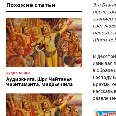
Похожие статьи
Эта Бхага
после тог
знанием и
свет люд
невежеств
Шримад-Б
В десятой
изнывал 
в образе 
Аудио-Книги
Господу 
Аудиокнига, Шри Чайтанья
Брахмы об
Чаритамрита, Мадхья Лила
Рассказыв
развлече