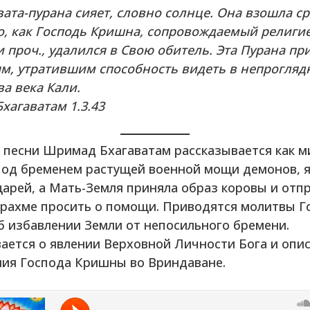
вата-пурана сияет, словно солнце. Она взошла ср
о, как Господь Кришна, сопровождаемый религи
 проч., удалился в Свою обитель. Эта Пурана пр
ям, утратившим способность видеть в непрогляд
а века Кали.
хагаватам 1.3.43
 песни Шримад Бхагаватам рассказывается как м
под бременем растущей военной мощи демонов, 
царей, а Мать-Земля приняла образ коровы и отпр
Брахме просить о помощи. Приводятся молитвы Г
 избавлении Земли от непосильного бремени.
ается о явлении Верховной Личности Бога и опи
ния Господа Кришны во Вриндаване.