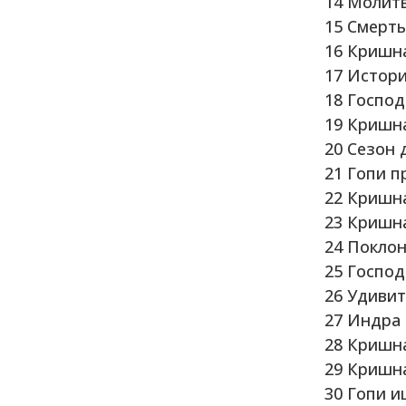
14 Молит
15 Смерт
16 Кришн
17 Истор
18 Госпо
19 Кришн
20 Сезон 
21 Гопи 
22 Кришн
23 Кришн
24 Покло
25 Госпо
26 Удиви
27 Индра 
28 Кришн
29 Кришна
30 Гопи 