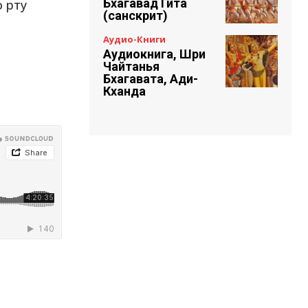
Бхагавад Гита
 рту
(санскрит)
Аудио-Книги
Аудиокнига, Шри
Чайтанья
Бхагавата, Ади-
Кханда