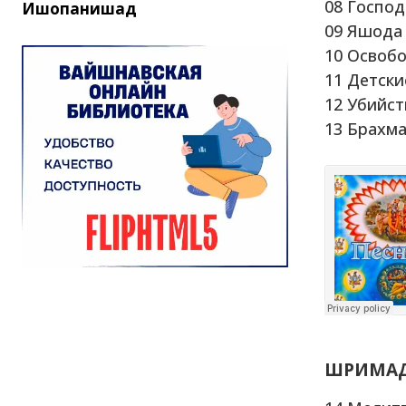
08 Господ
Ишопанишад
09 Яшода
10 Освоб
11 Детск
12 Убийст
13 Брахма
ШРИМАД 