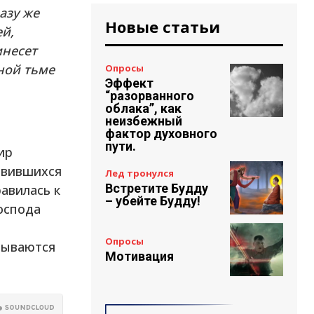
азу же
Новые статьи
ей,
инесет
ной тьме
Опросы
Эффект
“разорванного
облака”, как
неизбежный
фактор духовного
пути.
ир
явившихся
Лед тронулся
Встретите Будду
авилась к
– убейте Будду!
оспода
Опросы
сываются
Мотивация