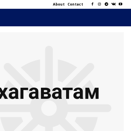
About
Contact
хагаватам