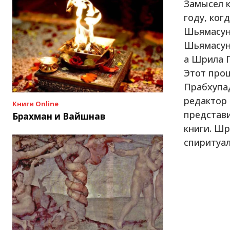
Замысел 
году, ког
Шьямасунд
Шьямасунд
а Шрила П
Этот про
Прабхупад
редактор 
Книги Online
представ
Брахман и Вайшнав
книги. Шр
спиритуал