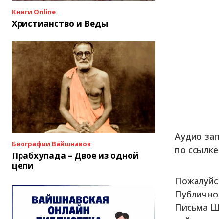
Книги Online
Христианство и Веды
Аудио зап
Биографии Вайшнавов
по ссылк
Прабхупада – Двое из одной
цепи
Пожалуйс
Публично
Письма Ш