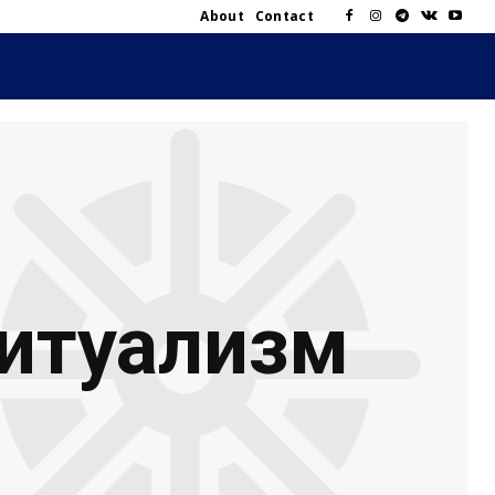
About
Contact
итуализм