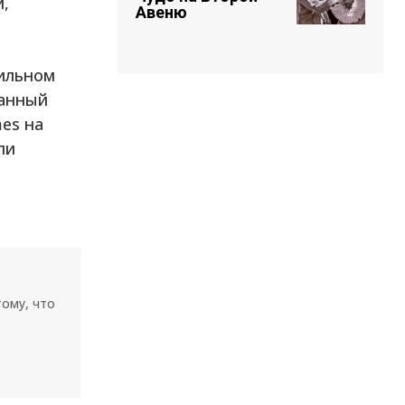
и,
Авеню
бильном
ранный
es на
ли
тому, что