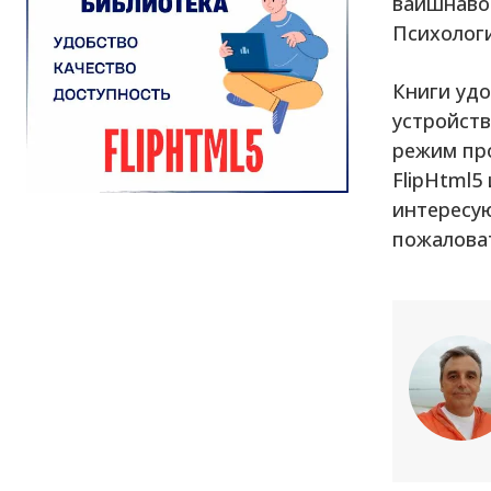
вайшнавов
Психологи
Книги удо
устройств
режим про
FlipHtml5
интересу
пожалова