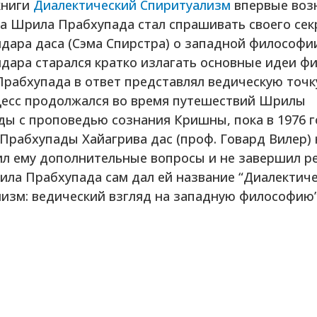
книги
Диалектический Спиритуализм
впервые возн
да Шрила Прабхупада стал спрашивать своего сек
ара даса (Сэма Спирстра) о западной философи
ара старался кратко излагать основные идеи ф
рабхупада в ответ представлял ведическую точк
цесс продолжался во время путешествий Шрилы
ы с проповедью сознания Кришны, пока в 1976 г
Прабхупады Хайагрива дас (проф. Говард Вилер) 
ил ему дополнительные вопросы и не завершил р
ила Прабхупада сам дал ей название “Диалектич
изм: ведический взгляд на западную философию”