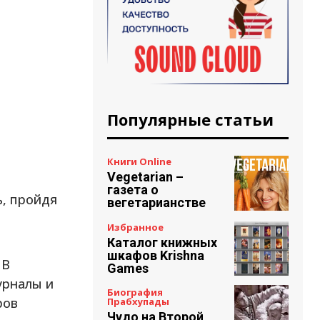
Популярные статьи
Книги Online
Vegetarian –
газета о
ь, пройдя
вегетарианстве
Избранное
Каталог книжных
шкафов Krishna
 В
Games
урналы и
Биография
ров
Прабхупады
Чудо на Второй