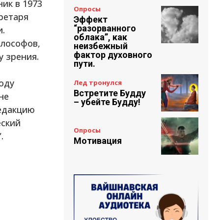
ик в 1973
Опросы
ретаря
Эффект
“разорванного
и.
облака”, как
илософов,
неизбежный
фактор духовного
у зрения.
пути.
оду
Лед тронулся
Встретите Будду
не
– убейте Будду!
едакцию
еский
Опросы
.
Мотивация