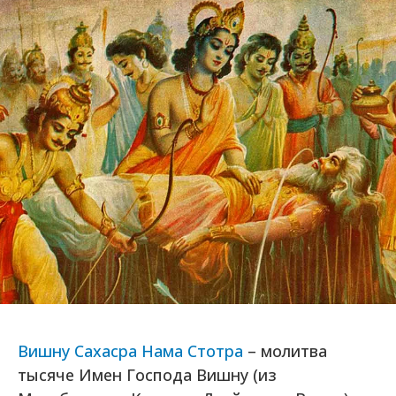
Вишну Сахасра Нама Стотра
– молитва
тысяче Имен Господа Вишну (из