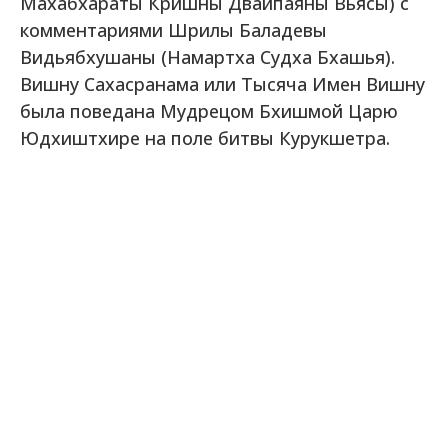
Махабхараты Кришны Двайпаяны Вьясы) с
комментариями Шрилы Баладевы
Видьябхушаны (Намартха Судха Бхашья).
Вишну Сахасранама или Тысяча Имен Вишну
была поведана Мудрецом Бхишмой Царю
Юдхиштхире на поле битвы Курукшетра.