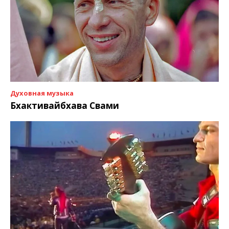
Духовная музыка
Бхактивайбхава Свами