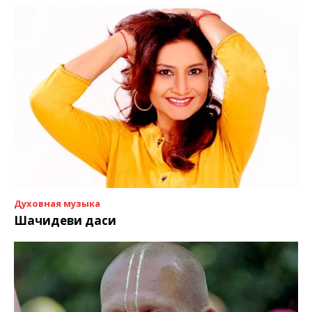
Духовная музыка
Шачидеви даси