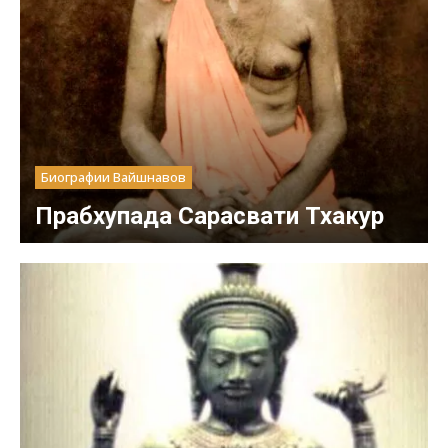
Биографии Вайшнавов
Прабхупада Сарасвати Тхакур